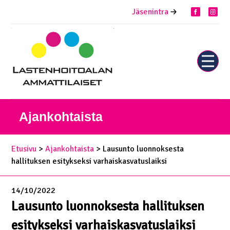
Siirry
Jäsenintra
facebook
inst
sisältöön
Näytä
tai
piilota
valikk
Ajankohtaista
Etusivu
>
Ajankohtaista
> Lausunto luonnoksesta
hallituksen esitykseksi varhaiskasvatuslaiksi
14/10/2022
Lausunto luonnoksesta hallituksen
esitykseksi varhaiskasvatuslaiksi