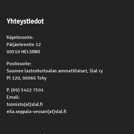
Yhteystiedot
Käyntiosoite:
Päijänteentie 12
00510 HELSINKI
Postiosoite:
Suomen lastenhoitoalan ammattilaiset, Slal ry
Pl 120, 00060 Tehy
P. (09) 5422 7501
Email:
toimisto(at)slal.fi
eila.seppala-vessari(at)slal.fi