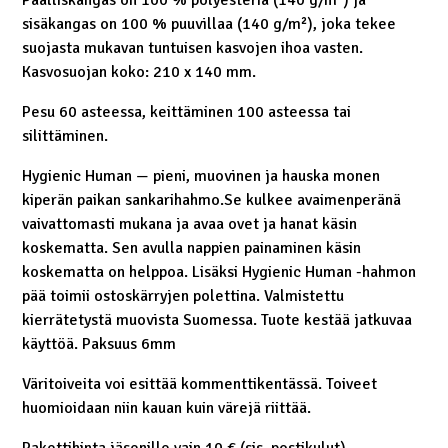
sisäkangas on 100 % puuvillaa (140 g/m²), joka tekee
suojasta mukavan tuntuisen kasvojen ihoa vasten.
Kasvosuojan koko: 210 x 140 mm.
Pesu 60 asteessa, keittäminen 100 asteessa tai
silittäminen.
Hygienic Human — pieni, muovinen ja hauska monen
kiperän paikan sankarihahmo.Se kulkee avaimenperänä
vaivattomasti mukana ja avaa ovet ja hanat käsin
koskematta. Sen avulla nappien painaminen käsin
koskematta on helppoa. Lisäksi Hygienic Human -hahmon
pää toimii ostoskärryjen polettina. Valmistettu
kierrätetystä muovista Suomessa. Tuote kestää jatkuvaa
käyttöä. Paksuus 6mm
Väritoiveita voi esittää kommenttikentässä. Toiveet
huomioidaan niin kauan kuin värejä riittää.
Pakettihinta jäsenille vain 10 € (sis. postikulut).