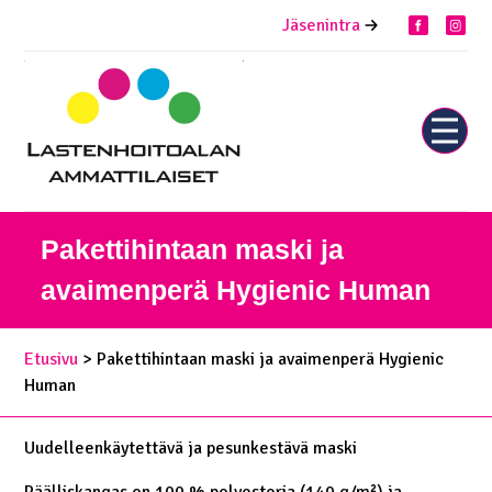
Siirry
Jäsenintra
facebook
inst
sisältöön
Näytä
tai
piilota
valikk
Pakettihintaan maski ja
avaimenperä Hygienic Human
Etusivu
> Pakettihintaan maski ja avaimenperä Hygienic
Human
Uudelleenkäytettävä ja pesunkestävä maski
Päälliskangas on 100 % polyesteria (140 g/m²) ja