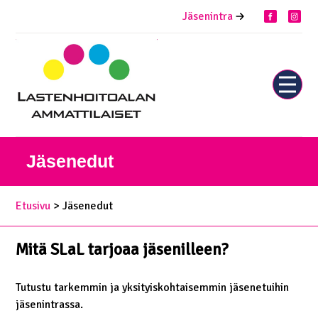
Siirry
Jäsenintra
facebook
inst
sisältöön
Näytä
tai
piilota
valikk
Jäsenedut
Etusivu
> Jäsenedut
Mitä SLaL tarjoaa jäsenilleen?
Tutustu tarkemmin ja yksityiskohtaisemmin jäsenetuihin
jäsenintrassa.