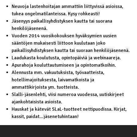
Neuvoja lastenhoitajan ammattiin liittyvissä asioissa,
tukea ongelmatilanteissa. Kysy rohkeasti!
Jäsenyys paikallisyhdistyksen kautta tai suorana
henkilöjäsenenä.
Vuoden 2014 vuosikokouksen hyväksymien uusien
sääntöjen mukaisesti liittoon kuulutaan joko
paikallisyhdistyksen kautta tai suoraan henkilöjäsenenä.
Laadukasta koulutusta, opintopäiviä ja webinaareja.
Apurahoja kouluttautumiseen ja opintomatkoihin.
Alennusta mm. vakuutuksista, työvaatteista,
hotellimajoituksesta, laivamatkoista ja
ammattikirjoista ym. tuotteista.
Slalli-jäsenlehti, viisi numeroa vuodessa, uutiskirjeet
ajankohtaisista asioista.
Hauskat ja kätevät SLaL-tuotteet nettipuodissa. Kirjat,
kassit, paidat…jäsenetuhintaan!