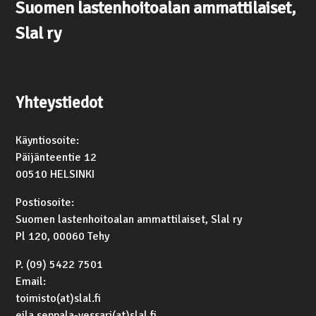
Suomen lastenhoitoalan ammattilaiset,
Slal ry
Yhteystiedot
Käyntiosoite:
Päijänteentie 12
00510 HELSINKI
Postiosoite:
Suomen lastenhoitoalan ammattilaiset, Slal ry
Pl 120, 00060 Tehy
P. (09) 5422 7501
Email:
toimisto(at)slal.fi
eila.seppala-vessari(at)slal.fi