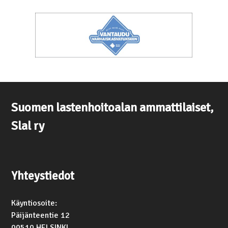
Suomen lastenhoitoalan ammattilaiset,
Slal ry
Yhteystiedot
Käyntiosoite:
Päijänteentie 12
00510 HELSINKI