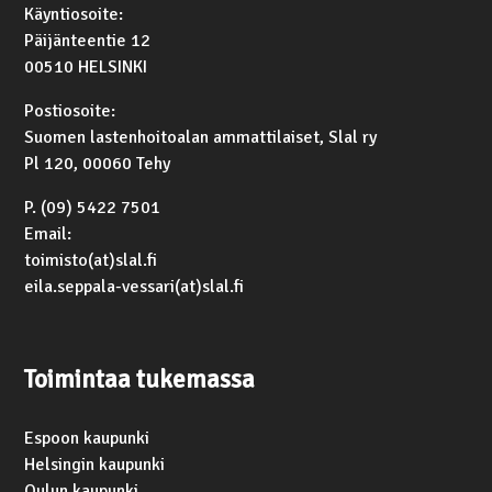
Käyntiosoite:
Päijänteentie 12
00510 HELSINKI
Postiosoite:
Suomen lastenhoitoalan ammattilaiset, Slal ry
Pl 120, 00060 Tehy
P. (09) 5422 7501
Email:
toimisto(at)slal.fi
eila.seppala-vessari(at)slal.fi
Toimintaa tukemassa
Espoon kaupunki
Helsingin kaupunki
Oulun kaupunki