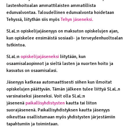
lastenhoitoalan ammattilaisten ammatillista
edunvalvontaa. Taloudellinen edunvalvonta hoidetaan
Tehyssä, liitythän siis myös
Tehyn jäseneksi.
SLaL:n opiskelijajäsenyys on maksuton opiskelujen ajan,
kun opiskelee ensimäistä sosiaali- ja terveydenhuoltoalan
tutkintoa.
SLaL:n
opiskelijajäseneksi
liitytään, kun
osaamisalaopinnot ja sieltä lasten ja nuorten hoito ja
kasvatus on osaamisalasi.
Jäsenyys katkeaa automaattisesti siihen kun ilmoitat
opiskelujen päättyvän. Tämän jälkeen tulee liittyä SLaL.n
varsinaiseksi jäseneksi. Voit olla SLaL:n
jäsenenä
paikallisyhdistysten
kautta tai liiton
suorajäsenenä. Paikallisyhdistyksen kautta jäsenyys
oikeuttaa osallistumaan myös yhdistysten järjestämiin
tapahtumiin ja toimintaan.