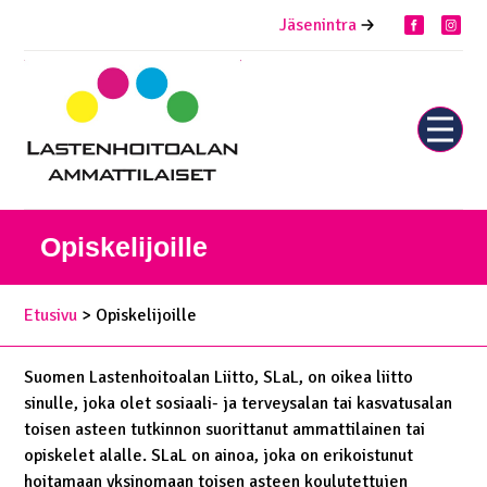
Siirry
Jäsenintra
facebook
inst
sisältöön
Näytä
tai
piilota
valikk
Opiskelijoille
Etusivu
> Opiskelijoille
Suomen Lastenhoitoalan Liitto, SLaL, on oikea liitto
sinulle, joka olet sosiaali- ja terveysalan tai kasvatusalan
toisen asteen tutkinnon suorittanut ammattilainen tai
opiskelet alalle. SLaL on ainoa, joka on erikoistunut
hoitamaan yksinomaan toisen asteen koulutettujen