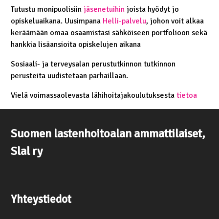
Tutustu monipuolisiin
jäsenetuihin
joista hyödyt jo
opiskeluaikana. Uusimpana
Helli-palvelu
, johon voit alkaa
keräämään omaa osaamistasi sähköiseen portfolioon sekä
hankkia lisäansioita opiskelujen aikana
Sosiaali- ja terveysalan perustutkinnon tutkinnon
perusteita uudistetaan parhaillaan.
Vielä voimassaolevasta lähihoitajakoulutuksesta
tietoa
Suomen lastenhoitoalan ammattilaiset,
Slal ry
Yhteystiedot