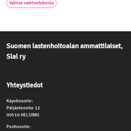
Valitse vaihtoehdoista
tuotteella
10,00 €
on
useampi
muunnelma.
Voit
tehdä
Suomen lastenhoitoalan ammattilaiset,
valinnat
tuotteen
Slal ry
sivulla.
Yhteystiedot
Käyntiosoite:
Päijänteentie 12
00510 HELSINKI
Postiosoite: