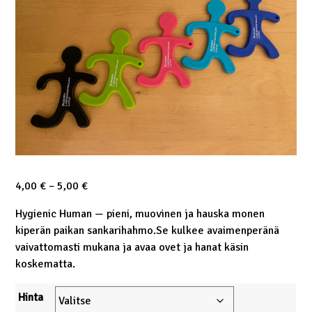
Hintaluokka:
4,00
€
–
5,00
€
4,00 €
Hygienic Human — pieni, muovinen ja hauska monen
-
kiperän paikan sankarihahmo.Se kulkee avaimenperänä
5,00 €
vaivattomasti mukana ja avaa ovet ja hanat käsin
koskematta.
Hinta