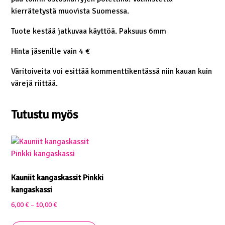
kierrätetystä muovista Suomessa.
Tuote kestää jatkuvaa käyttöä. Paksuus 6mm
Hinta jäsenille vain 4 €
Väritoiveita voi esittää kommenttikentässä niin kauan kuin
värejä riittää.
Tutustu myös
Kauniit kangaskassit Pinkki
kangaskassi
Hintaluokka:
6,00
€
–
10,00
€
6,00 €
Tällä
-