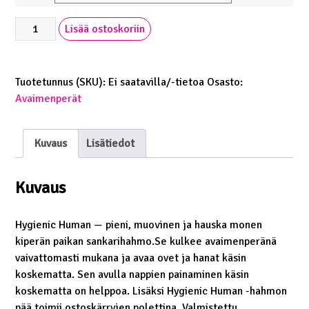
SLaLn
Lisää ostoskoriin
oma
Hygienic
Human
Tuotetunnus (SKU):
Ei saatavilla/-tietoa
Osasto:
monitoimiavaimenperä
Avaimenperät
määrä
Kuvaus
Lisätiedot
Kuvaus
Hygienic Human — pieni, muovinen ja hauska monen
kiperän paikan sankarihahmo.Se kulkee avaimenperänä
vaivattomasti mukana ja avaa ovet ja hanat käsin
koskematta. Sen avulla nappien painaminen käsin
koskematta on helppoa. Lisäksi Hygienic Human -hahmon
pää toimii ostoskärryjen polettina. Valmistettu